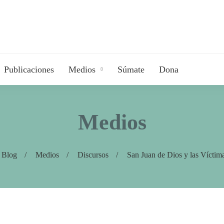
Publicaciones
Medios
Súmate
Dona
Medios
Blog
Medios
Discursos
San Juan de Dios y las Víctim