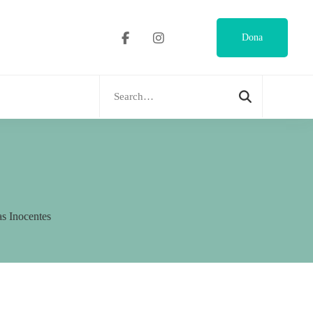
Dona
Search
for:
as Inocentes