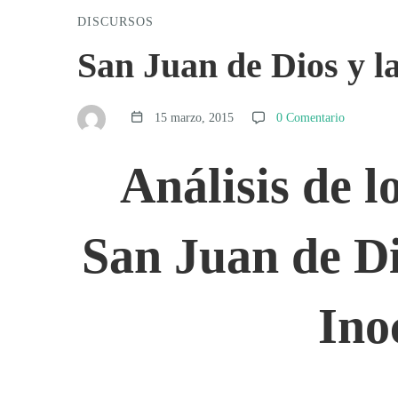
DISCURSOS
San
San Juan de Dios y l
Juan
15 marzo, 2015
0 Comentario
de
Análisis de l
Dios
San Juan de Di
y
Ino
las