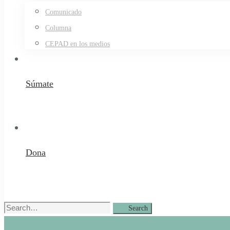
Comunicado
Columna
CEPAD en los medios
Súmate
Dona
Search
Search
for: