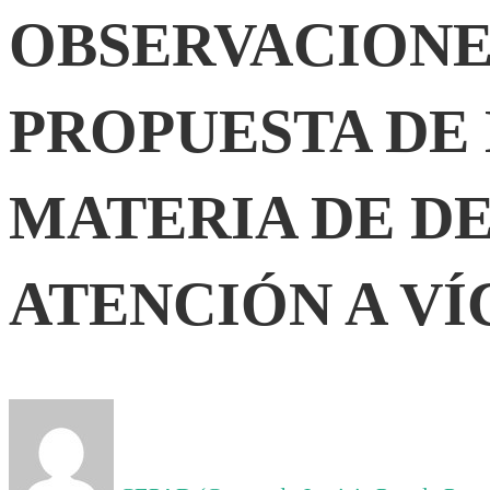
OBSERVACIONE
LA
PROPUESTA DE 
PROPUESTA
DE
MATERIA DE DE
LEY
ATENCIÓN A VÍ
EN
MATERIA