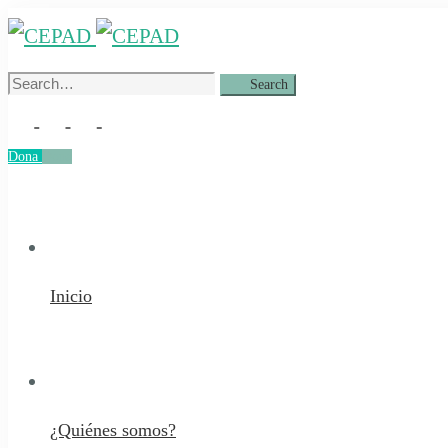
Search
Search
for:
Dona
Dona
Inicio
¿Quiénes somos?