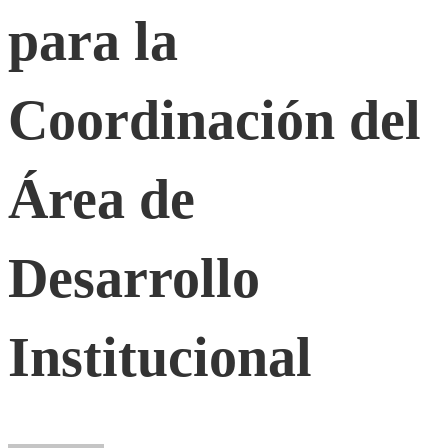
la
para la
Coordinación
Coordinación del
del
Área de
Área
Desarrollo
de
Desarrollo
Institucional
Institucional