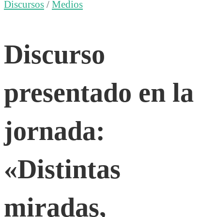
presentado
Discursos
/
Medios
en
Discurso
la
presentado en la
jornada:
jornada:
«Distintas
«Distintas
miradas,
miradas,
horizonte