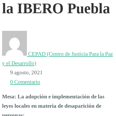
la IBERO Puebla
el
Instituto
de
CEPAD (Centro de Justicia Para la Paz
Derechos
y el Desarrollo)
9 agosto, 2021
Humanos
0 Comentario
Ignacio
Mesa: La adopción e implementación de las
leyes locales en materia de desaparición de
Ellacuría,
personas: