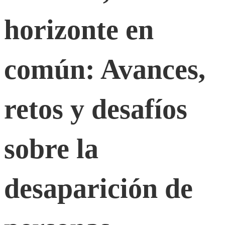
en
horizonte en
común:
común: Avances,
Avances,
retos y desafíos
retos
sobre la
y
desaparición de
desafíos