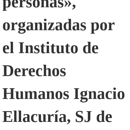
personas»,
sobre
la
organizadas por
desaparición
el Instituto de
de
Derechos
personas»,
Humanos Ignacio
organizadas
Ellacuría, SJ de
por