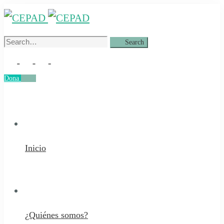
Search
Search
for:
Dona
Dona
Inicio
¿Quiénes somos?