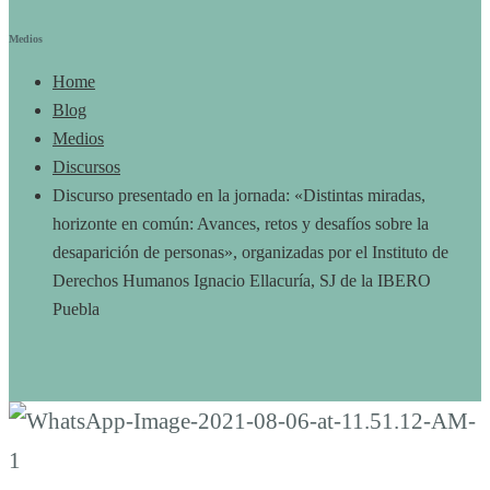
Medios
Home
Blog
Medios
Discursos
Discurso presentado en la jornada: «Distintas miradas,
horizonte en común: Avances, retos y desafíos sobre la
desaparición de personas», organizadas por el Instituto de
Derechos Humanos Ignacio Ellacuría, SJ de la IBERO
Puebla
Discurso