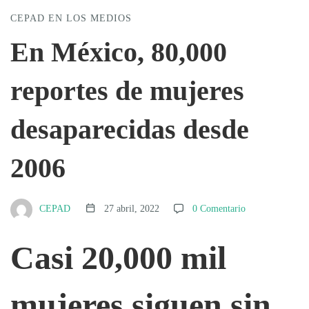
En
CEPAD EN LOS MEDIOS
México,
En México, 80,000
reportes de mujeres
80,000
desaparecidas desde
reportes
2006
de
CEPAD
27 abril, 2022
0 Comentario
mujeres
Casi 20,000 mil
desaparecidas
mujeres siguen sin