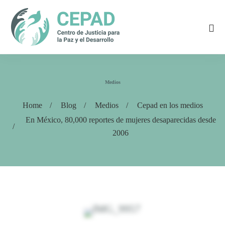
Medios
Home
Blog
Medios
Cepad en los medios
En México, 80,000 reportes de mujeres desaparecidas desde
2006