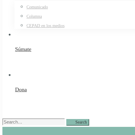
Comunicado
Columna
CEPAD en los medios
Súmate
Dona
Search
Search
for: