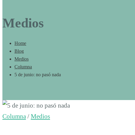
Medios
Home
Blog
Medios
Columna
5 de junio: no pasó nada
5
Columna
/
Medios
de