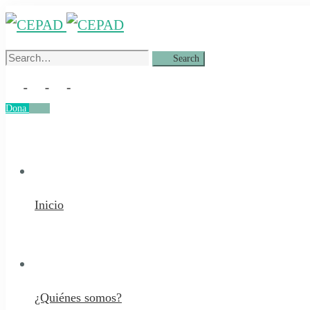
Search
Search
for:
Dona
Dona
Inicio
¿Quiénes somos?