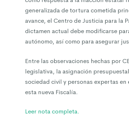
como respuesta a la inacción estatal f
en
generalizada de tortura cometida prin
avance, el Centro de Justicia para la P
Jalisco:
dictamen actual debe modificarse para
autónomo, así como para asegurar justi
CEPAD
Entre las observaciones hechas por C
exige
legislativa, la asignación presupuestal
sociedad civil y personas expertas en 
autonomía,
esta nueva Fiscalía.
presupuesto
Leer nota completa.
y