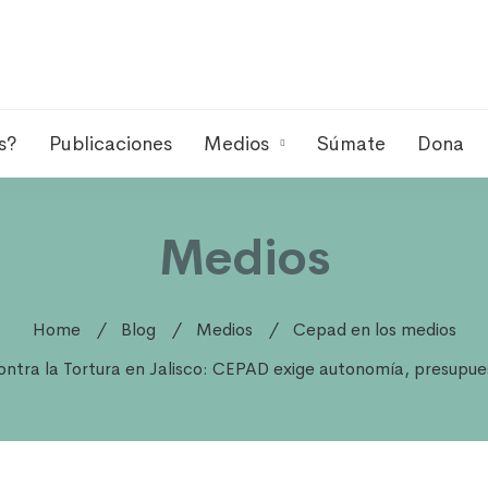
s?
Publicaciones
Medios
Súmate
Dona
Medios
Home
Blog
Medios
Cepad en los medios
ontra la Tortura en Jalisco: CEPAD exige autonomía, presupue