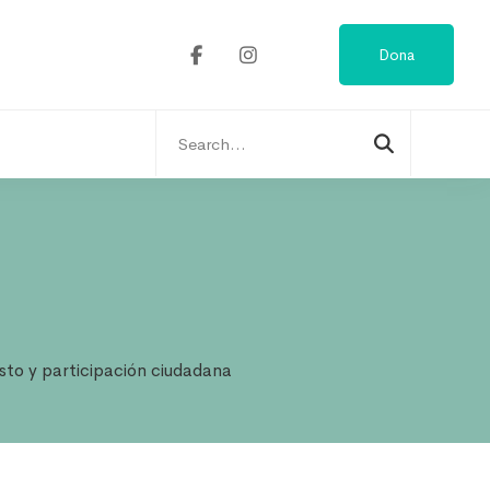
Dona
Search
for:
sto y participación ciudadana