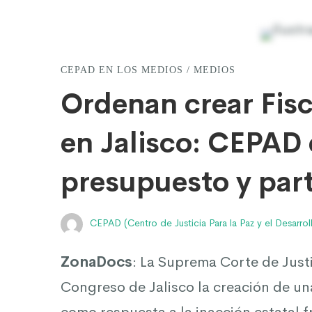
Ordenan
CEPAD EN LOS MEDIOS
/
MEDIOS
crear
Ordenan crear Fisca
Fiscalía
en Jalisco: CEPAD
presupuesto y par
contra
CEPAD (Centro de Justicia Para la Paz y el Desarrol
la
ZonaDocs
: La Suprema Corte de Just
Tortura
Congreso de Jalisco la creación de una