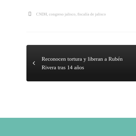
participación
CNDH
,
congreso jalisco
,
fiscalía de jalisco
ciudadana
Reconocen tortura y liberan a Rubén
Rivera tras 14 años