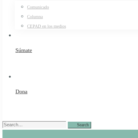
Comunicado
Columna
CEPAD en los medios
Súmate
Dona
Search
Search
for: