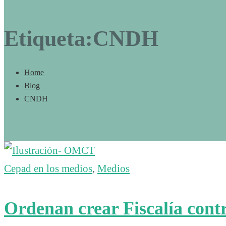
Etiqueta:CNDH
Home
Blog
CNDH
Cepad en los medios
,
Medios
Ordenan crear Fiscalía contr