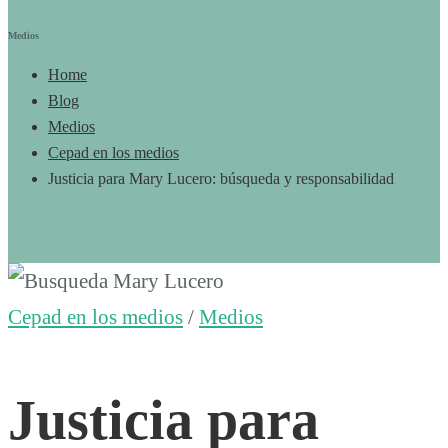
Medios
Home
Blog
Medios
Cepad en los medios
Justicia para Mary Lucero: búsqueda y responsabilidad
Justicia
Cepad en los medios
/
Medios
para
Justicia para
Mary