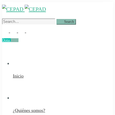
Search
Search
for:
Dona
Dona
Inicio
¿Quiénes somos?