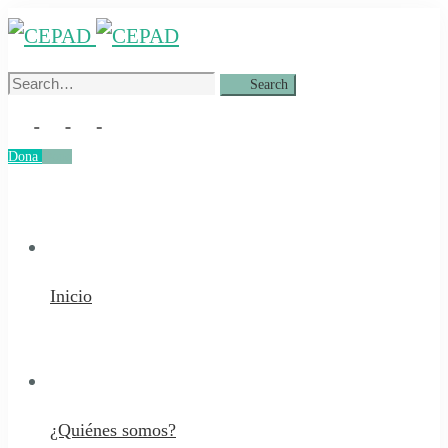
Search
Search
for:
Dona
Dona
Inicio
¿Quiénes somos?