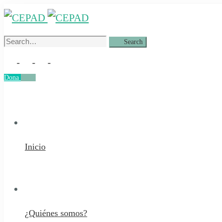
Search
Search
for:
Dona
Dona
Inicio
¿Quiénes somos?