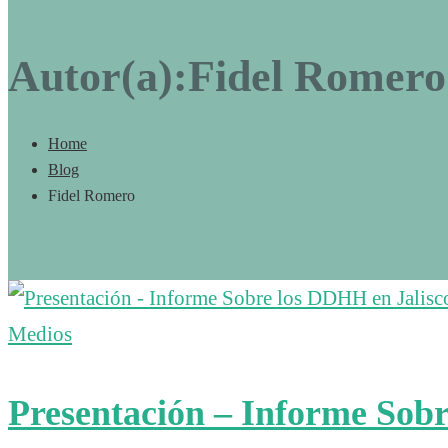
Autor(a):
Fidel Romero
Home
Blog
Fidel Romero
Medios
Presentación – Informe Sob