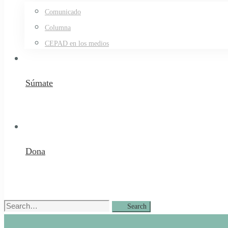
Comunicado
Columna
CEPAD en los medios
Súmate
Dona
Search
Search
for: