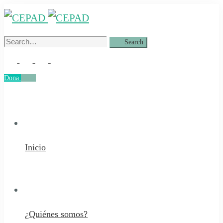
Search
Search
for:
Dona
Dona
Inicio
¿Quiénes somos?