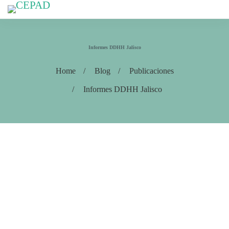
Informes DDHH Jalisco
Home
Blog
Publicaciones
Informes DDHH Jalisco
INFORMES
DDHH JALISCO
,
PUBLICACIONES
Informe