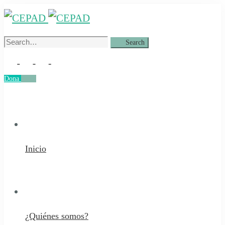
Search
Search
for:
Dona
Dona
Inicio
¿Quiénes somos?