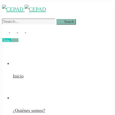
Search
Search
for:
Dona
Dona
Inicio
¿Quiénes somos?