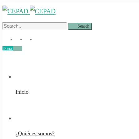
Search
Search
for:
Dona
Dona
Inicio
¿Quiénes somos?