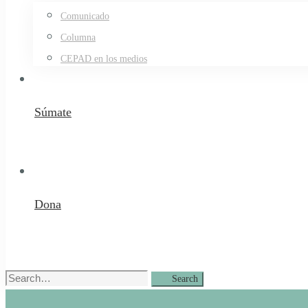
Comunicado
Columna
CEPAD en los medios
Súmate
Dona
Search
Search
for: