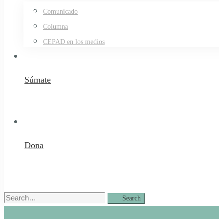
Comunicado
Columna
CEPAD en los medios
Súmate
Dona
Search
Search
for: