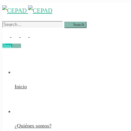
Search
Search
for:
Dona
Dona
Inicio
¿Quiénes somos?