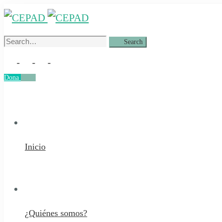
Search
Search
for:
Dona
Dona
Inicio
¿Quiénes somos?