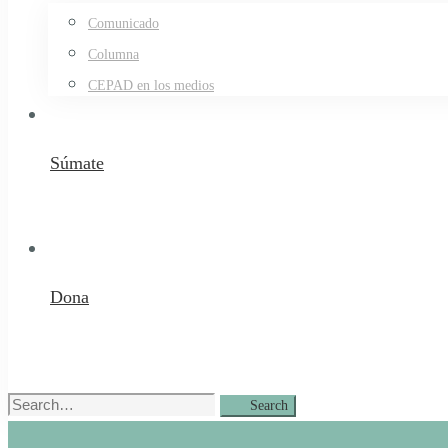
Comunicado
Columna
CEPAD en los medios
Súmate
Dona
Search
Search
for: