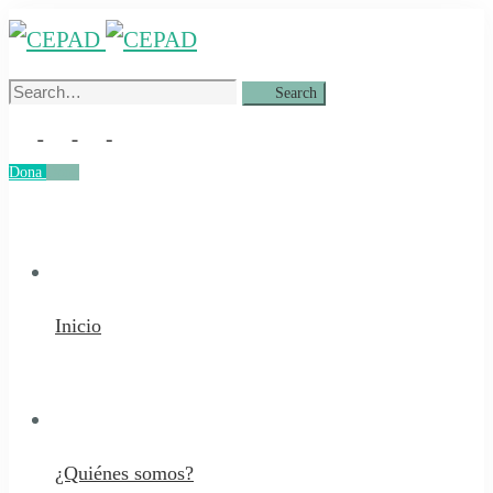
Search
Search
for:
Dona
Dona
Inicio
¿Quiénes somos?