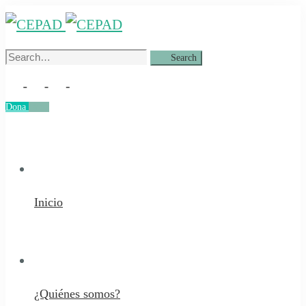
Search
Search
for:
Dona
Dona
Inicio
¿Quiénes somos?