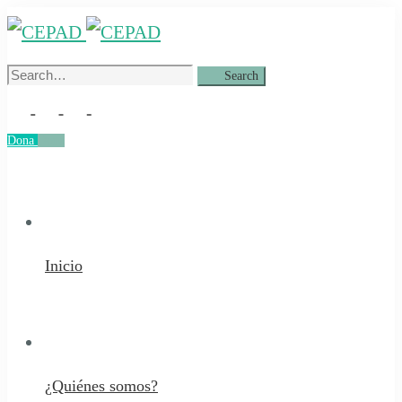
Search
Search
for:
Dona
Dona
Inicio
¿Quiénes somos?