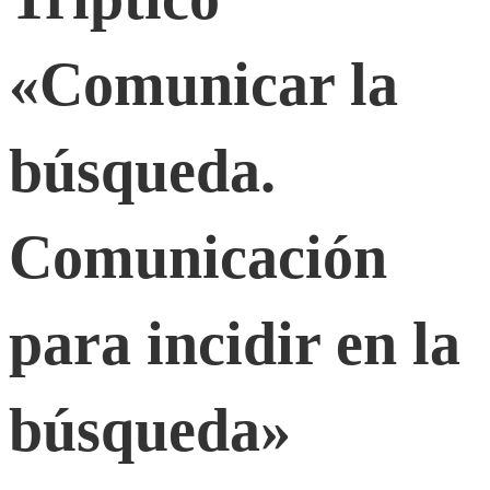
la
«Comunicar la
búsqueda.
Comunicación
búsqueda.
para
Comunicación
incidir
para incidir en la
en
búsqueda»
la