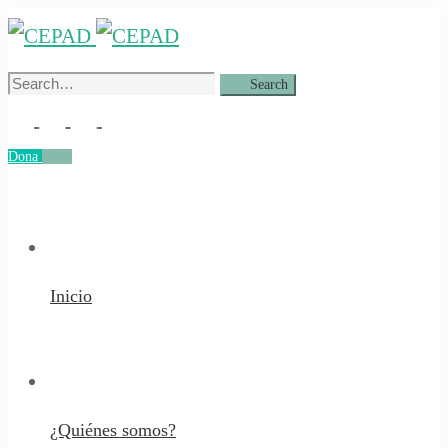
Search
Search
for:
Dona
Dona
Inicio
¿Quiénes somos?