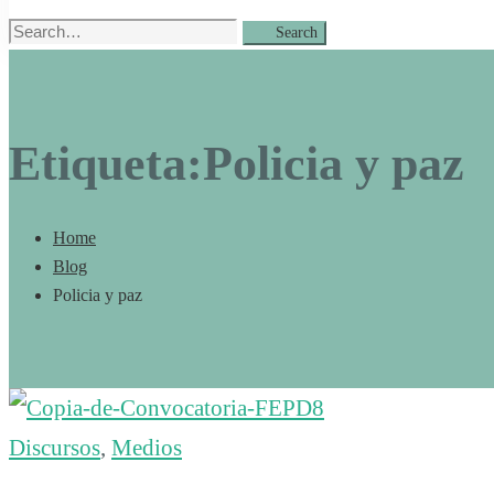
Search
Search
for:
Etiqueta:Policia y paz
Home
Blog
Policia y paz
Discursos
,
Medios