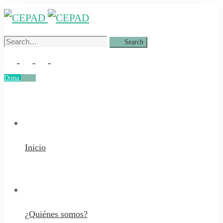
Search
Search
for:
Dona
Dona
Inicio
¿Quiénes somos?