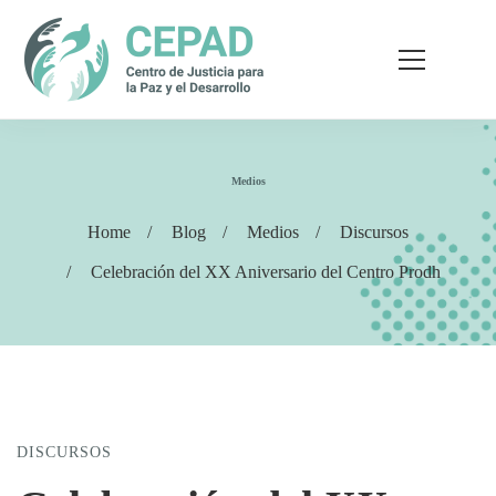
Medios
Home
Blog
Medios
Discursos
Celebración del XX Aniversario del Centro Prodh
DISCURSOS
Celebración