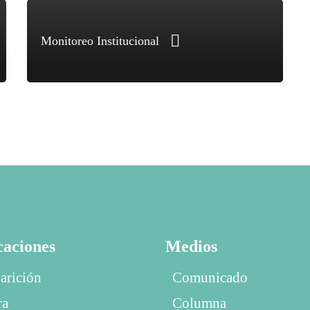
Monitoreo Institucional
caciones
Medios
arición
Comunicado
ra
Columna