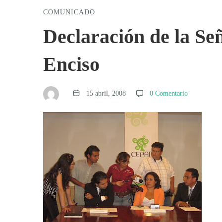
COMUNICADO
Declaración
Declaración de la Se
de
Enciso
la
15 abril, 2008
0 Comentario
Señora
María
Arellano