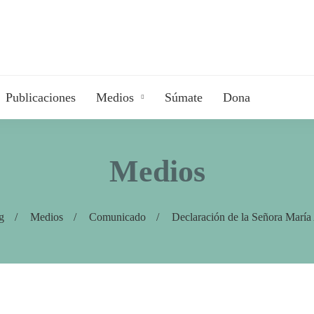
Publicaciones
Medios
Súmate
Dona
Medios
g
Medios
Comunicado
Declaración de la Señora María