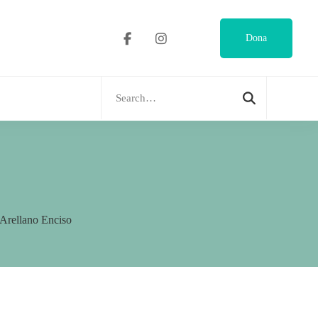
Dona
Search
for:
 Arellano Enciso