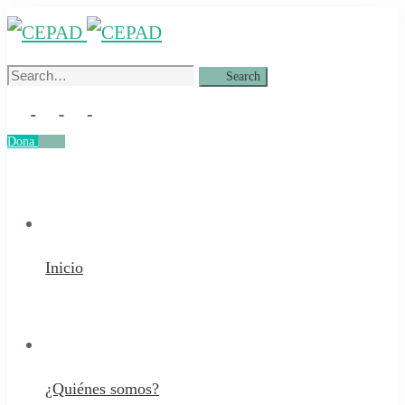
Search
Search
for:
Dona
Dona
Inicio
¿Quiénes somos?