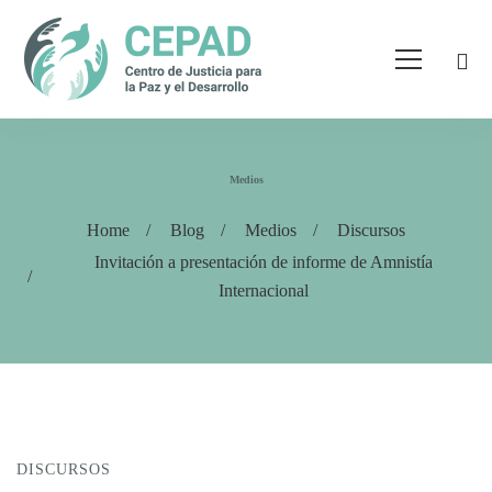
Medios
Home
Blog
Medios
Discursos
Invitación a presentación de informe de Amnistía
Internacional
DISCURSOS