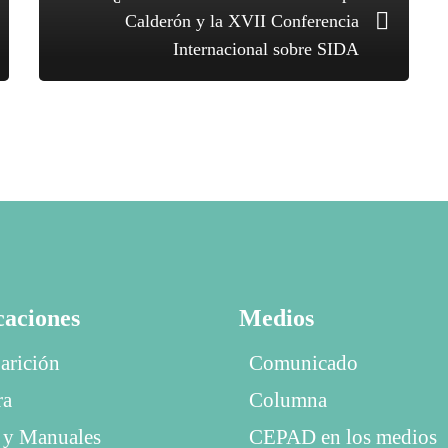
Calderón y la XVII Conferencia
Internacional sobre SIDA
caciones
Medios
arición
Comunicado
ra
Columna
 y Manuales
CEPAD en los medios