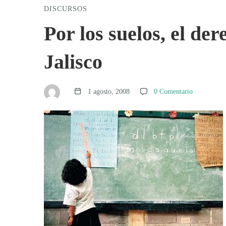
DISCURSOS
Por
Por los suelos, el de
los
Jalisco
suelos,
1 agosto, 2008
0 Comentario
el
derecho
a
la