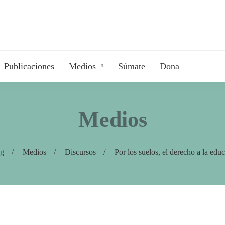
Publicaciones
Medios
Súmate
Dona
Medios
og
Medios
Discursos
Por los suelos, el derecho a la edu