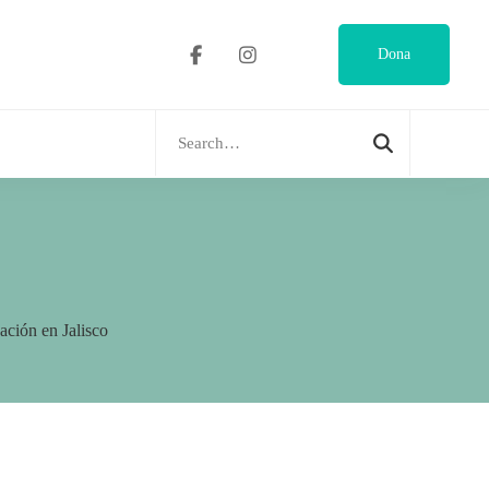
Dona
Search
for:
cación en Jalisco