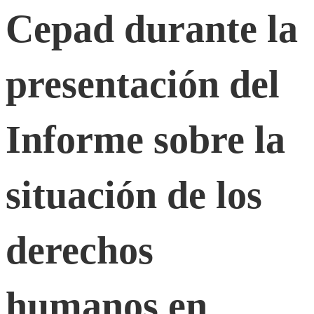
Cepad
Cepad durante la
durante
presentación del
la
Informe sobre la
presentación
situación de los
del
Informe
derechos
sobre
humanos en