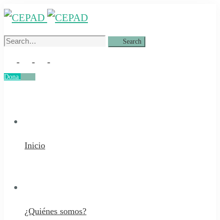
Search
Search
for:
Dona
Dona
Inicio
¿Quiénes somos?