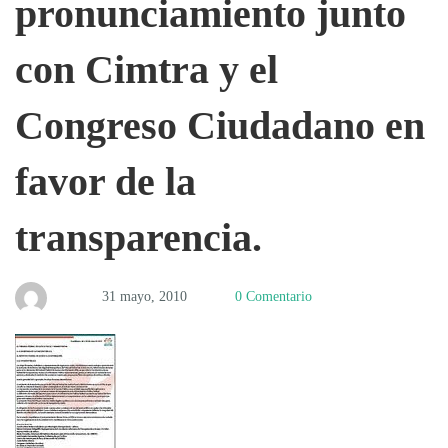
pronunciamiento junto
firma
con Cimtra y el
Congreso Ciudadano en
pronunciamiento
favor de la
junto
transparencia.
con
31 mayo, 2010
0 Comentario
Cimtra
y