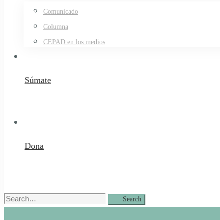
Comunicado
Columna
CEPAD en los medios
Súmate
Dona
Search
Search
for: