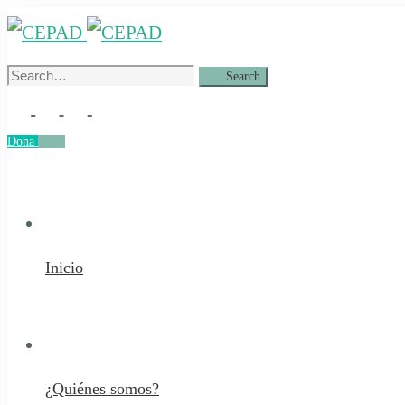
Search
Search
for:
Dona
Dona
Inicio
¿Quiénes somos?