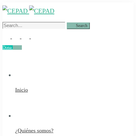
Search
Search
for:
Dona
Dona
Inicio
¿Quiénes somos?