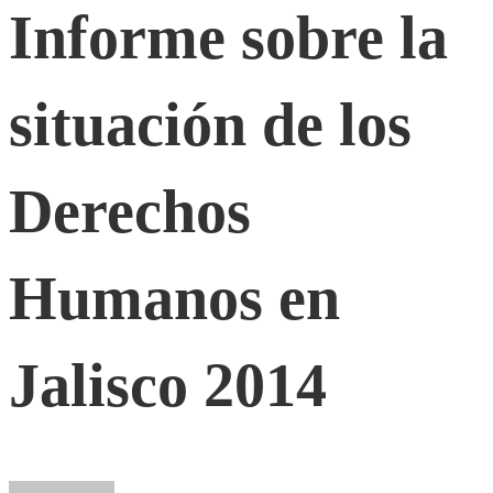
la
Informe sobre la
situación
situación de los
de
Derechos
los
Humanos en
Derechos
Jalisco 2014
Humanos
en