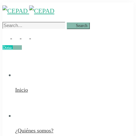
Search
Search
for:
Dona
Dona
Inicio
¿Quiénes somos?