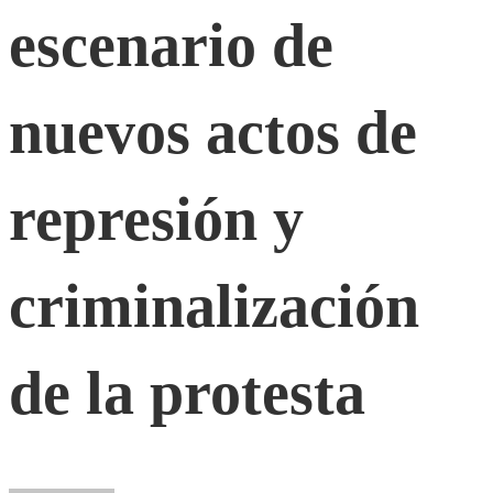
escenario
escenario de
de
nuevos actos de
nuevos
represión y
actos
criminalización
de
represión
de la protesta
y