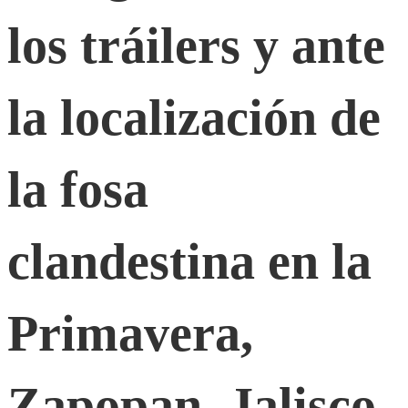
los tráilers y ante
cuerpos
la localización de
en
las
la fosa
cajas
clandestina en la
de
Primavera,
refrigeración
Zapopan, Jalisco