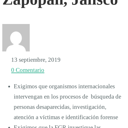
de
los
tráilers
13 septiembre, 2019
y
0 Comentario
ante
Exigimos que organismos internacionales
intervengan en los procesos de búsqueda de
la
personas desaparecidas, investigación,
atención a víctimas e identificación forense
localización
Exigimos que la FGR investigue las