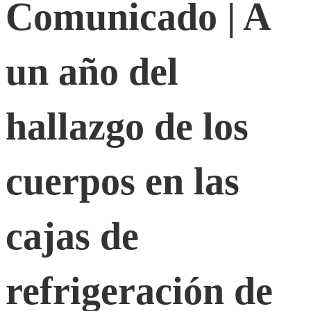
Comunicado | A
A
un año del
un
año
hallazgo de los
del
cuerpos en las
hallazgo
cajas de
de
refrigeración de
los