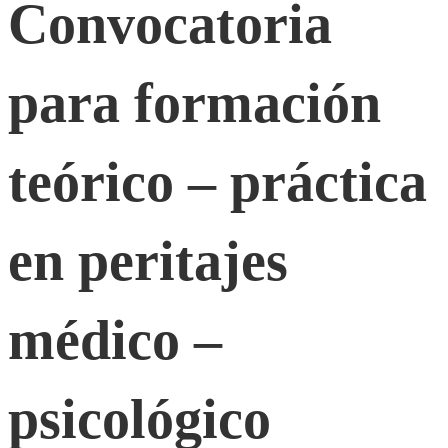
Convocatoria
formación
para formación
teórico
–
teórico – práctica
práctica
en peritajes
en
médico –
peritajes
psicológico
médico