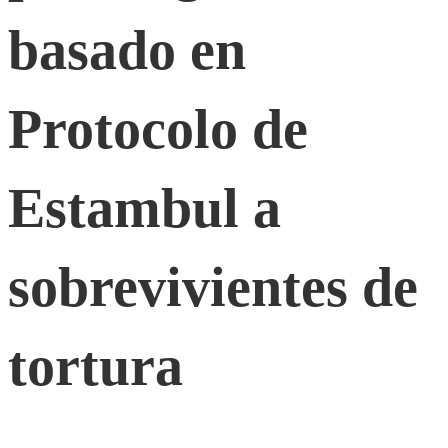
basado en
–
Protocolo de
psicológico
basado
Estambul a
en
sobrevivientes de
Protocolo
tortura
de