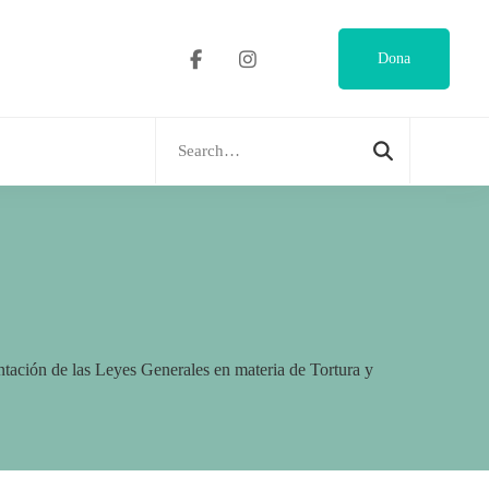
Dona
Search
for:
tación de las Leyes Generales en materia de Tortura y