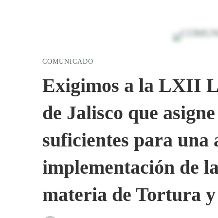
Exigimos
COMUNICADO
a
Exigimos a la LXII L
de Jalisco que asign
la
suficientes para una
LXII
implementación de la
Legislatura
materia de Tortura y
del