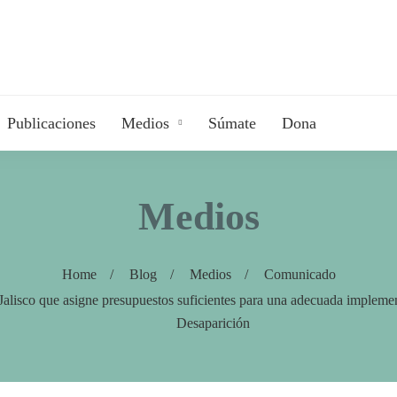
Publicaciones
Medios
Súmate
Dona
Medios
Home
Blog
Medios
Comunicado
Jalisco que asigne presupuestos suficientes para una adecuada implemen
Desaparición