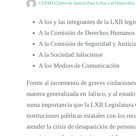
CEPAD (Centro de Justicia Para la Paz y el Desarrollo)
Congreso
A los y las integrantes de la LXII leg
A la Comisión de Derechos Humanos 
de
A la Comisión de Seguridad y Justici
A la Sociedad Jalisciense
Jalisco
A los Medios de Comunicación
que
Frente al incremento de graves violacione
manera generalizada en Jalisco, y al estad
asigne
suma importancia que la LXII Legislatura 
instituciones públicas estatales con los r
presupuestos
atender la crisis de desaparición de persona