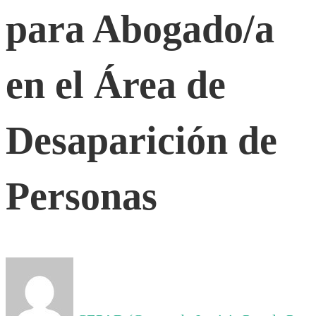
Abogado/a
para Abogado/a
en
en el Área de
el
Desaparición de
Área
Personas
de
Desaparición
de