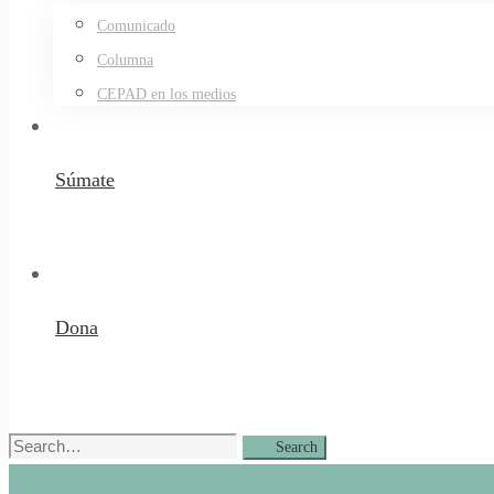
Comunicado
Columna
CEPAD en los medios
Súmate
Dona
Search
Search
for: