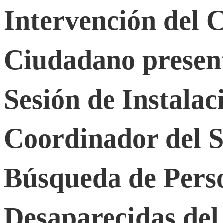
Intervención del C
Consejo
Ciudadano presen
Estatal
Ciudadano
Sesión de Instalac
presentado
Coordinador del S
durante
Búsqueda de Pers
la
Desaparecidas del