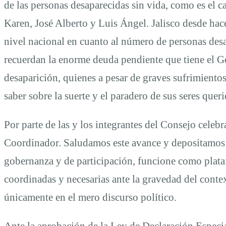
de las personas desaparecidas sin vida, como es el c
Sistema
Karen, José Alberto y Luis Ángel. Jalisco desde hac
nivel nacional en cuanto al número de personas desa
de
recuerdan la enorme deuda pendiente que tiene el Go
desaparición, quienes a pesar de graves sufrimiento
Búsqueda
saber sobre la suerte y el paradero de sus seres que
de
Por parte de las y los integrantes del Consejo celeb
Coordinador. Saludamos este avance y depositamos la
Personas
gobernanza y de participación, funcione como plata
coordinadas y necesarias ante la gravedad del contex
Desaparecidas
únicamente en el mero discurso político.
Ante la aprobación de la Ley de Declaración Especi