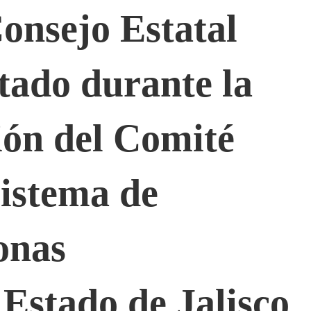
onsejo Estatal
tado durante la
ión del Comité
istema de
onas
 Estado de Jalisco