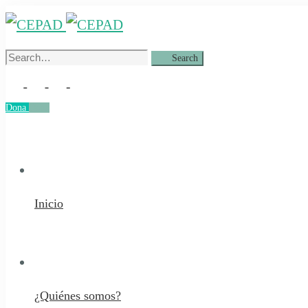
Search
Search
for:
Dona
Dona
Inicio
¿Quiénes somos?