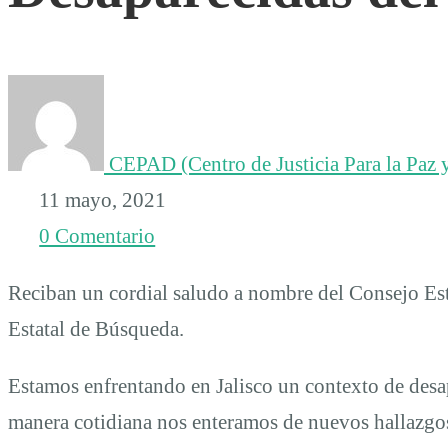
Sesión
de
Instalación
CEPAD (Centro de Justicia Para la Paz y
11 mayo, 2021
del
0 Comentario
Comité
Reciban un cordial saludo a nombre del Consejo Es
Estatal de Búsqueda.
Coordinador
Estamos enfrentando en Jalisco un contexto de desa
del
manera cotidiana nos enteramos de nuevos hallazgos 