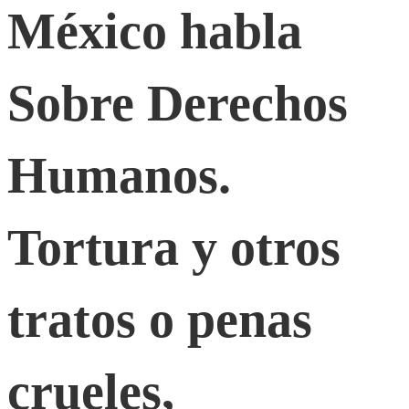
Sobre
México habla
Derechos
Sobre Derechos
Humanos.
Humanos.
Tortura
Tortura y otros
y
tratos o penas
otros
tratos
crueles,