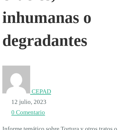
o
inhumanas o
penas
degradantes
crueles,
inhumanas
o
CEPAD
12 julio, 2023
degradantes
0 Comentario
Informe temático sobre Tortura y otros tratos o