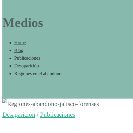
Medios
Home
Blog
Publicaciones
Desaparición
Regiones en el abandono
Regiones
Desaparición
/
Publicaciones
en