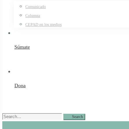
Comunicado
Columna
CEPAD en los medios
Súmate
Dona
Search
Search
for: