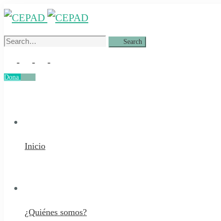
Search
Search
for:
Dona
Dona
Inicio
¿Quiénes somos?