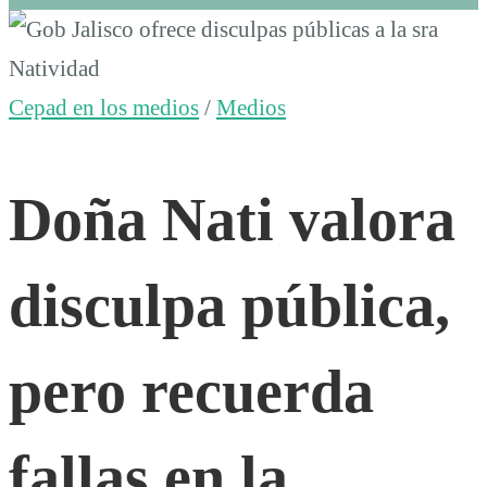
Doña
Nati
Cepad en los medios
/
Medios
valora
Doña Nati valora
disculpa
disculpa pública,
pública,
pero recuerda
pero
fallas en la