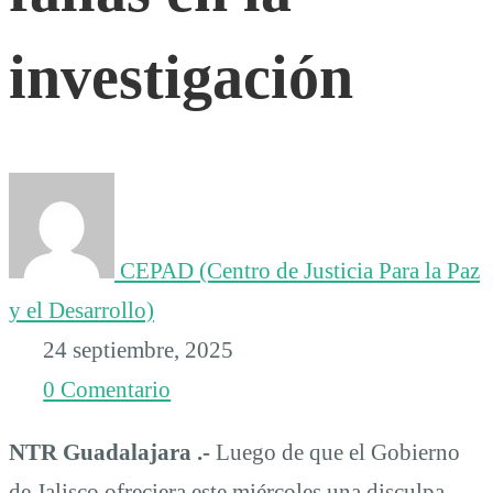
recuerda
investigación
fallas
en
la
CEPAD (Centro de Justicia Para la Paz
investigación
y el Desarrollo)
24 septiembre, 2025
0 Comentario
NTR Guadalajara .-
Luego de que el Gobierno
de Jalisco ofreciera este miércoles una disculpa