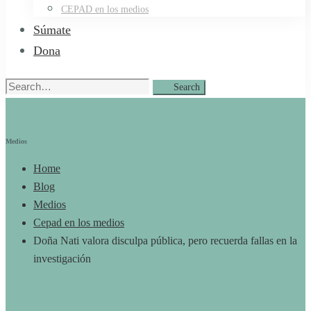
CEPAD en los medios
Súmate
Dona
Search
Search
for:
Medios
Home
Blog
Medios
Cepad en los medios
Doña Nati valora disculpa pública, pero recuerda fallas en la
investigación