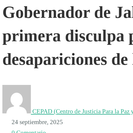
Gobernador de Jal
Jalisco
primera disculpa 
ofrece
primera
desapariciones de 
disculpa
pública
CEPAD (Centro de Justicia Para la Paz y
por
24 septiembre, 2025
0 Comentario