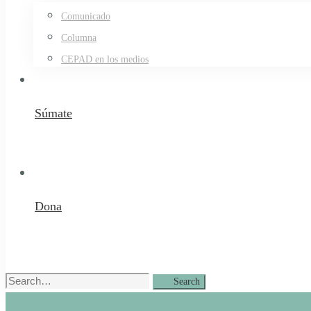
Comunicado
Columna
CEPAD en los medios
Súmate
Dona
Search
Search
for: