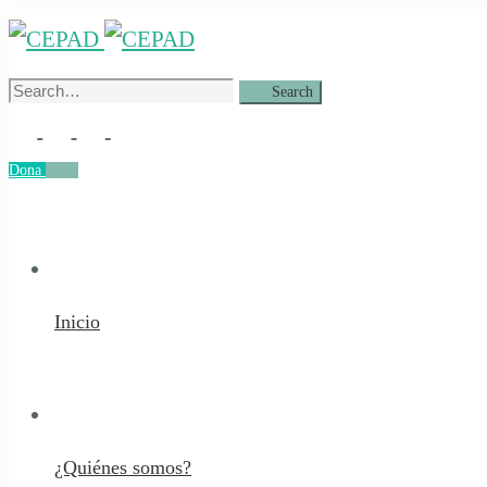
Search
Search
for:
Dona
Dona
Inicio
¿Quiénes somos?