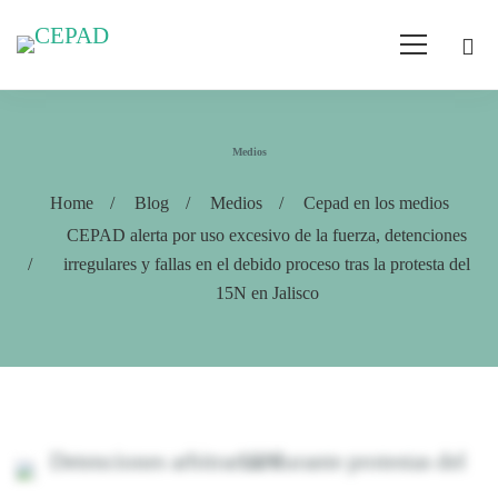
Medios
Home
Blog
Medios
Cepad en los medios
CEPAD alerta por uso excesivo de la fuerza, detenciones
irregulares y fallas en el debido proceso tras la protesta del
15N en Jalisco
CEPAD