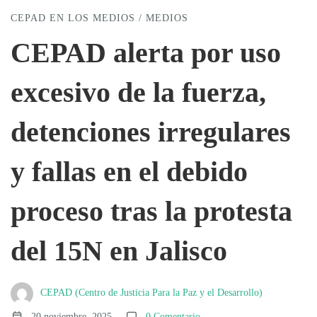
CEPAD EN LOS MEDIOS
/
MEDIOS
alerta
CEPAD alerta por uso
excesivo de la fuerza,
por
detenciones irregulares
uso
y fallas en el debido
excesivo
proceso tras la protesta
de
del 15N en Jalisco
la
CEPAD (Centro de Justicia Para la Paz y el Desarrollo)
20 noviembre, 2025
0 Comentario