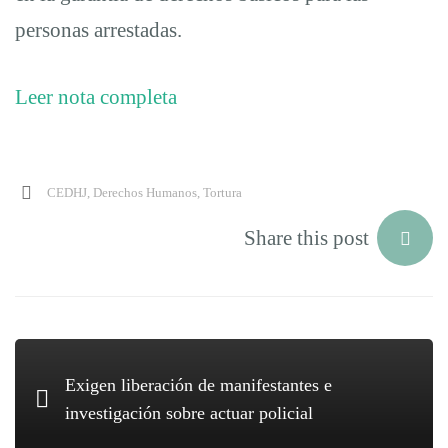
personas arrestadas.
debido
Leer nota completa
proceso
tras
CEDHJ
,
Derechos Humanos
,
Tortura
Share this post
la
protesta
del
Exigen liberación de manifestantes e
investigación sobre actuar policial