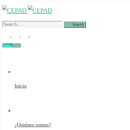
Search
Search
for:
Dona
Dona
Inicio
¿Quiénes somos?