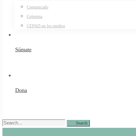
Comunicado
Columna
CEPAD en los medios
Súmate
Dona
Search
Search
for: