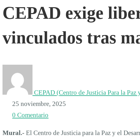
CEPAD exige libe
liberación
vinculados tras m
de
vinculados
tras
CEPAD (Centro de Justicia Para la Paz y
marcha
25 noviembre, 2025
0 Comentario
Mural.-
El Centro de Justicia para la Paz y el Desa