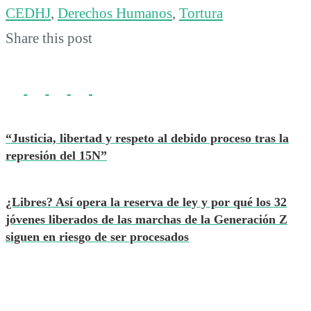
CEDHJ
,
Derechos Humanos
,
Tortura
Share this post
“Justicia, libertad y respeto al debido proceso tras la
represión del 15N”
¿Libres? Así opera la reserva de ley y por qué los 32
jóvenes liberados de las marchas de la Generación Z
siguen en riesgo de ser procesados