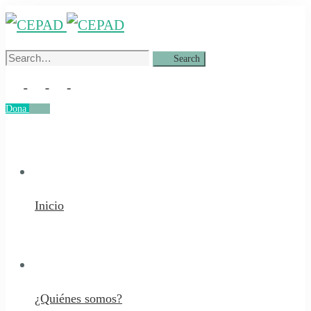
Search
Search
for:
Dona
Dona
Inicio
¿Quiénes somos?