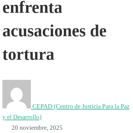
enfrenta
daño
acusaciones de
a
monumentos;
tortura
libera
a
CEPAD (Centro de Justicia Para la Paz
32
y el Desarrollo)
20 noviembre, 2025
y