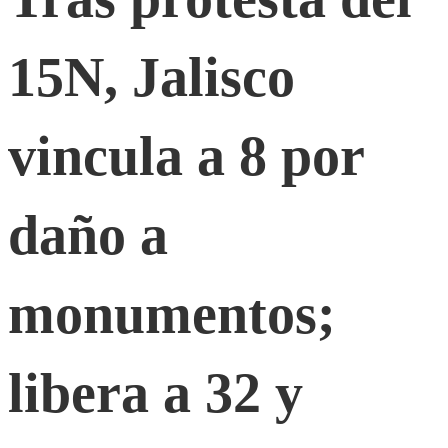
del
15N, Jalisco
15N,
Jalisco
vincula a 8 por
vincula
daño a
a
monumentos;
8
libera a 32 y
por