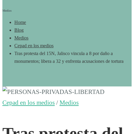
Medios
Home
Blog
Medios
Cepad en los medios
Tras protesta del 15N, Jalisco vincula a 8 por daño a
monumentos; libera a 32 y enfrenta acusaciones de tortura
Tras
Cepad en los medios
/
Medios
protesta
Tras protesta del