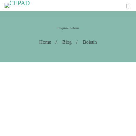
Etiqueta:Boletín
Home
Blog
Boletín
BOLETÍN DE PRENSA
El Tribunal tiene la obligación de
reconocer y garantizar el derecho que
tienen las comunidades indígenas de