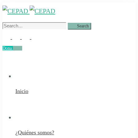
Search
Search
for:
Dona
Dona
Inicio
¿Quiénes somos?