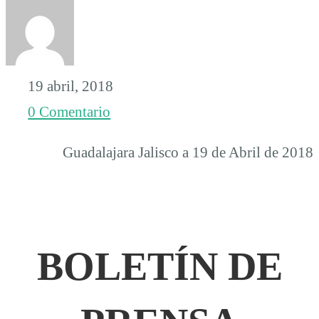
los
Derechos
19 abril, 2018
0 Comentario
Humanos
Guadalajara Jalisco a 19 de Abril de 2018
en
Jalisco
BOLETÍN DE
2017