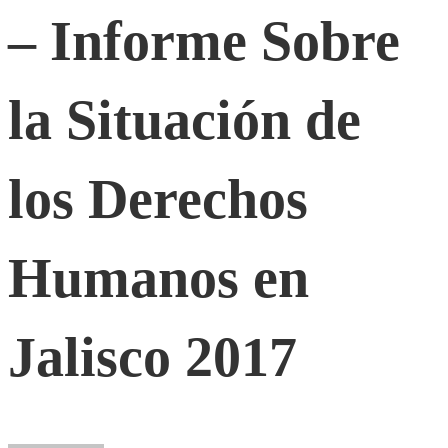
Prensa
– Informe Sobre
–
la Situación de
Informe
los Derechos
Sobre
Humanos en
la
Situación
Jalisco 2017
de