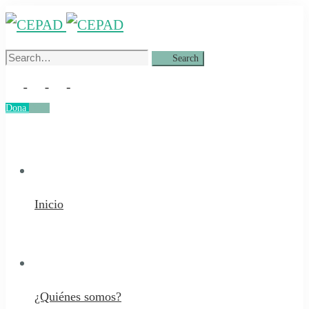
Search
Search
for:
Dona
Dona
Inicio
¿Quiénes somos?