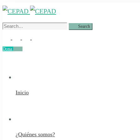
Search
Search
for:
Dona
Dona
Inicio
¿Quiénes somos?