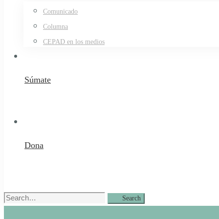
Comunicado
Columna
CEPAD en los medios
Súmate
Dona
Search
Search
for: